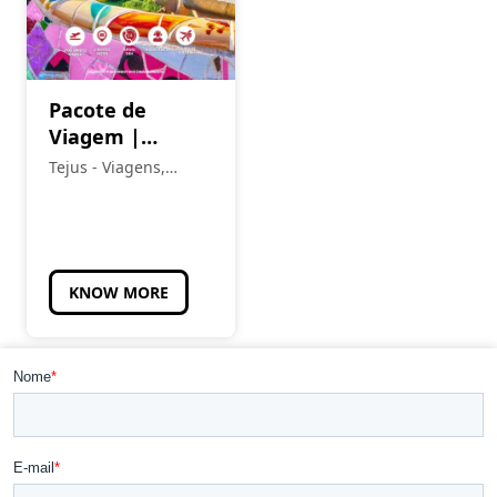
Pacote de
Viagem |
Barcelona –
Tejus - Viagens,
Escapadinhas
Eventos e Turismo
KNOW MORE