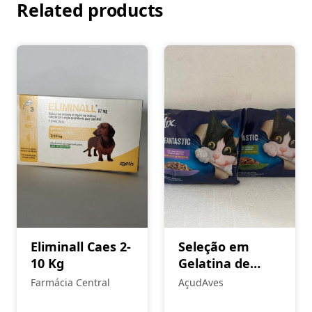
Related products
Eliminall Caes 2-
Seleção em
10 Kg
Gelatina de
alimentos para
Farmácia Central
AçudAves
gato Félix