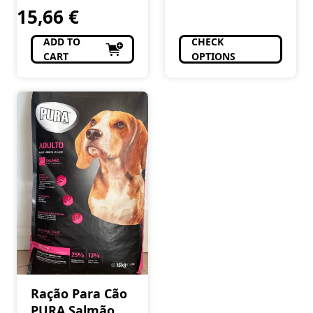
15,66
€
ADD TO
CHECK
CART
OPTIONS
Ração Para Cão
PURA Salmão