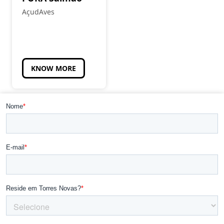
AçudAves
KNOW MORE