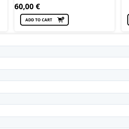
60,00
€
ADD TO CART