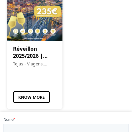
Réveillon
2025/2026 |
Cruzeiro no
Tejus - Viagens,
Douro com
Eventos e Turismo
Alojamento
KNOW MORE