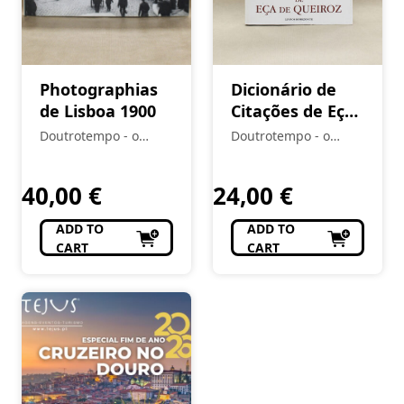
Photographias
Dicionário de
de Lisboa 1900
Citações de Eça
de Queiroz
Doutrotempo - o
Doutrotempo - o
alfarrabista do burgo
alfarrabista do burgo
40,00
€
24,00
€
ADD TO
ADD TO
CART
CART