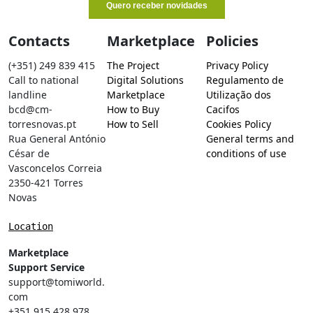
Contacts
Marketplace
Policies
(+351) 249 839 415
The Project
Privacy Policy
Call to national
Digital Solutions
Regulamento de
landline
Marketplace
Utilização dos
bcd@cm-
How to Buy
Cacifos
torresnovas.pt
How to Sell
Cookies Policy
Rua General António
General terms and
César de
conditions of use
Vasconcelos Correia
2350-421 Torres
Novas
Location
Marketplace
Support Service
support@tomiworld.
com
+351 915 428 978