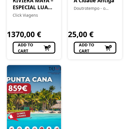
RIVIERA MAYA –
A Cidade Antiga
ESPECIAL LUA
Doutrotempo - o
DE MEL
alfarrabista do burgo
Click Viagens
1370,00
€
25,00
€
ADD TO
ADD TO
CART
CART