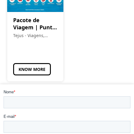
Pacote de
Viagem | Punta
Cana – Últimos
Tejus - Viagens,
Lugares
Eventos e Turismo
KNOW MORE