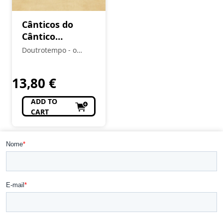
Cânticos do
Cântico
(Antologia
Doutrotempo - o
Poética)
alfarrabista do burgo
13,80
€
ADD TO
CART