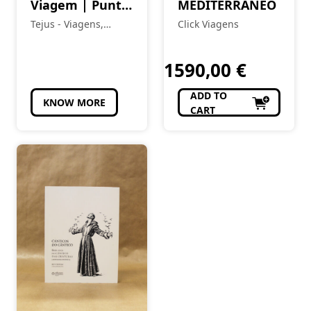
Viagem | Punta
MEDITERRÂNEO
Cana – Últimos
Tejus - Viagens,
Click Viagens
Lugares
Eventos e Turismo
1590,00
€
ADD TO
KNOW MORE
CART