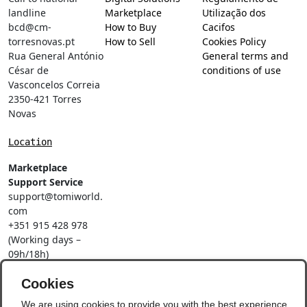
landline
Marketplace
Utilização dos
bcd@cm-
How to Buy
Cacifos
torresnovas.pt
How to Sell
Cookies Policy
Rua General António
General terms and
César de
conditions of use
Vasconcelos Correia
2350-421 Torres
Novas
Location
Marketplace
Support Service
support@tomiworld.
com
+351 915 428 978
(Working days –
09h/18h)
Call to a national
mobile network
Cookies
Social Networks
We are using cookies to provide you with the best experience