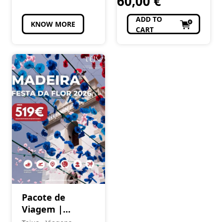
60,00
€
ADD TO
KNOW MORE
CART
Pacote de
Viagem |
Funchal – Festa