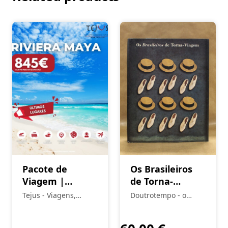
Pacote de
Os Brasileiros
Viagem |
de Torna-
Riviera Maya –
Viagem
Tejus - Viagens,
Doutrotempo - o
Últimos Lugares
Eventos e Turismo
alfarrabista do burgo