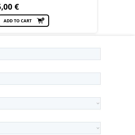
5,00
€
ADD TO CART