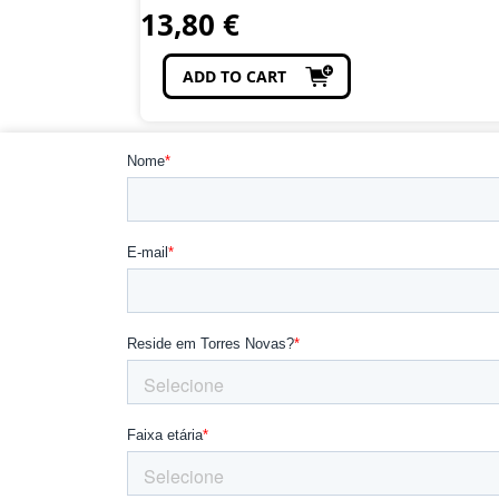
13,80
€
ADD TO CART