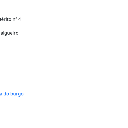
érito nº 4
Salgueiro
ta do burgo