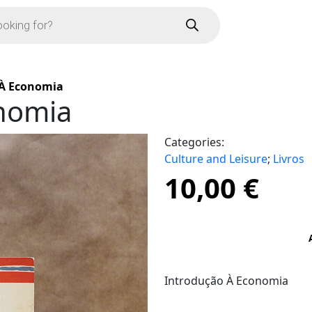
 À Economia
nomia
Categories:
Culture and Leisure
;
Livros
10,00
€
Introdução À Economia