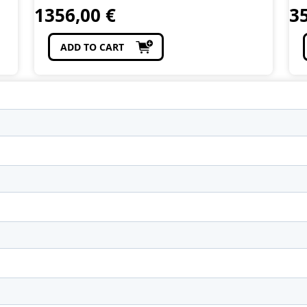
1356,00
€
3
ADD TO CART