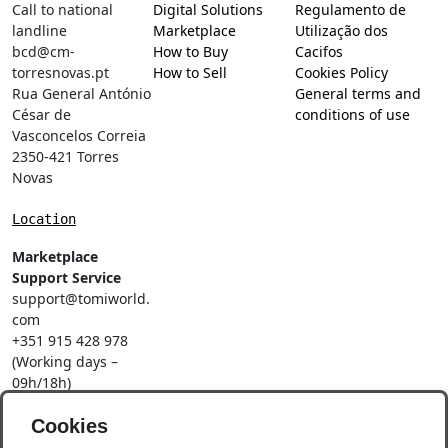
Call to national
Digital Solutions
Regulamento de
landline
Marketplace
Utilização dos
bcd@cm-
How to Buy
Cacifos
torresnovas.pt
How to Sell
Cookies Policy
Rua General António
General terms and
César de
conditions of use
Vasconcelos Correia
2350-421 Torres
Novas
Location
Marketplace
Support Service
support@tomiworld.
com
+351 915 428 978
(Working days –
09h/18h)
Call to a national
mobile network
Cookies