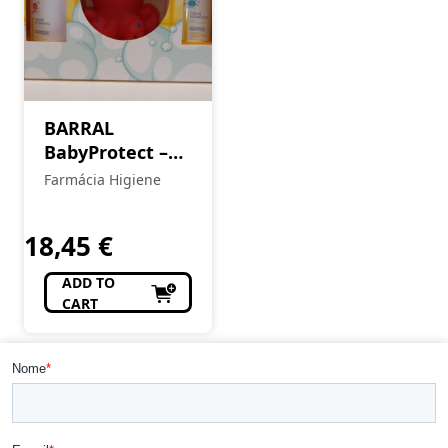
BARRAL
BabyProtect –
Kit Higiene e
Farmácia Higiene
Hidratação
18,45
€
ADD TO
CART