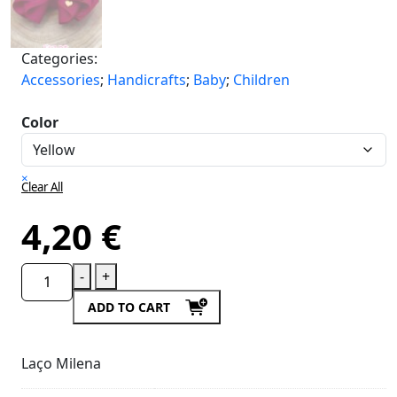
Categories:
Accessories
;
Handicrafts
;
Baby
;
Children
Color
×
Clear All
4,20
€
-
+
ADD TO CART
Laço Milena