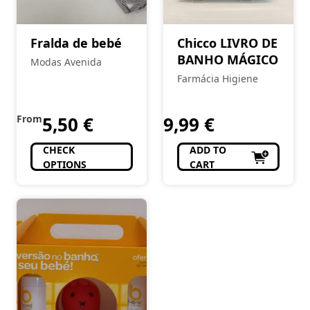
Fralda de bebé
Chicco LIVRO DE
BANHO MÁGICO
Modas Avenida
Farmácia Higiene
From
5,50
€
9,99
€
CHECK
ADD TO
OPTIONS
CART