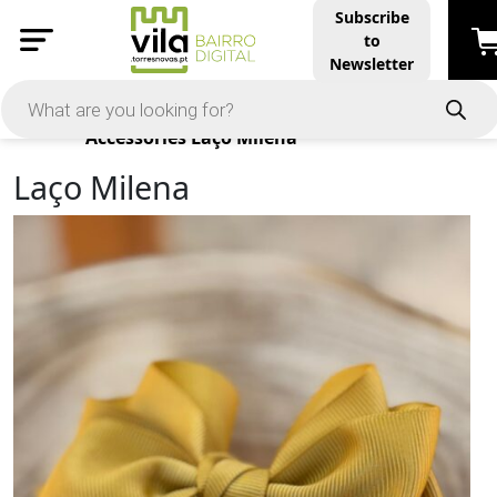
Subscribe
to
Newsletter
Products
Accessories
Laço Milena
Laço Milena