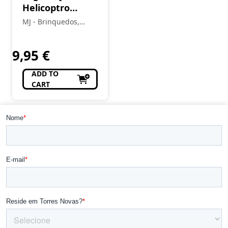
Helicoptro
Bombeiros
MJ - Brinquedos,
60411
Colecionismo,
Modelismo, R/C
9,95
€
ADD TO
CART