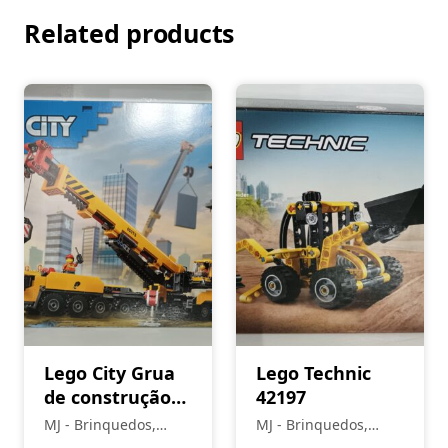
Related products
Lego City Grua
Lego Technic
de construção
42197
móvel 60409
MJ - Brinquedos,
MJ - Brinquedos,
Colecionismo,
Colecionismo,