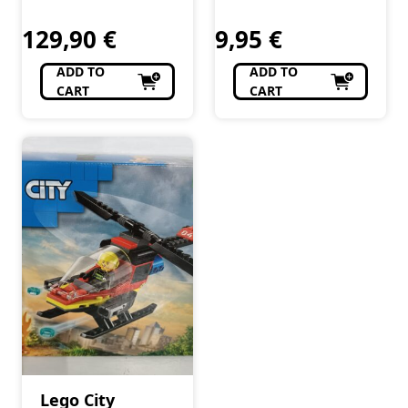
Modelismo, R/C
Modelismo, R/C
129,90
€
9,95
€
ADD TO
ADD TO
CART
CART
Lego City