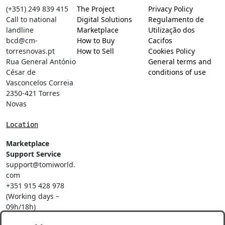
(+351) 249 839 415
The Project
Privacy Policy
Call to national
Digital Solutions
Regulamento de
landline
Marketplace
Utilização dos
bcd@cm-
How to Buy
Cacifos
torresnovas.pt
How to Sell
Cookies Policy
Rua General António
General terms and
César de
conditions of use
Vasconcelos Correia
2350-421 Torres
Novas
Location
Marketplace
Support Service
support@tomiworld.
com
+351 915 428 978
(Working days –
09h/18h)
Call to a national