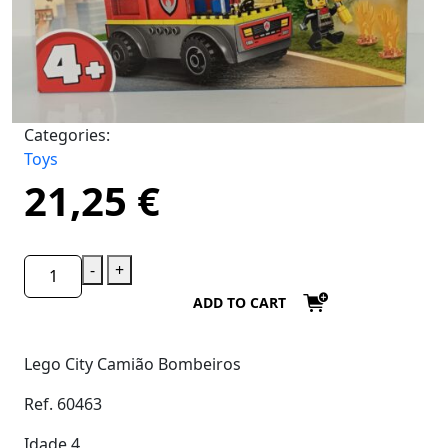
Categories:
Toys
21,25
€
-
+
ADD TO CART
Lego City Camião Bombeiros
Ref. 60463
Idade 4