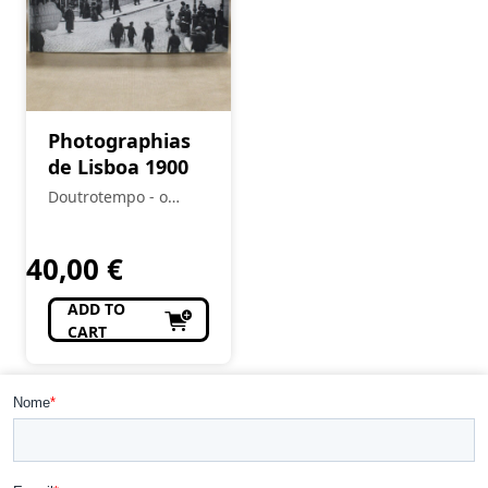
Photographias
de Lisboa 1900
Doutrotempo - o
alfarrabista do burgo
40,00
€
ADD TO
CART