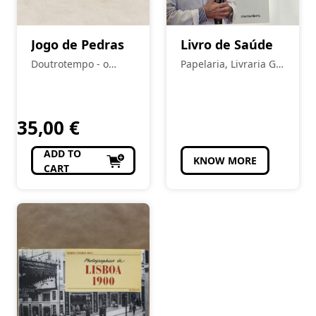
Jogo de Pedras
Livro de Saúde
Doutrotempo - o
Papelaria, Livraria Gil
alfarrabista do burgo
Pais
35,00
€
ADD TO
KNOW MORE
CART