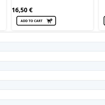
16,50
€
ADD TO CART