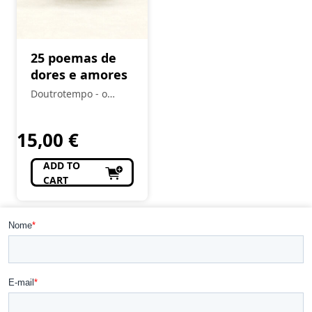
25 poemas de
dores e amores
Doutrotempo - o
alfarrabista do burgo
15,00
€
ADD TO
CART