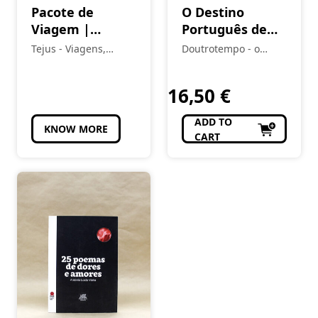
Pacote de
O Destino
Viagem |
Português de
Riviera Maya –
Sam
Tejus - Viagens,
Doutrotempo - o
Últimos Lugares
Eventos e Turismo
alfarrabista do burgo
16,50
€
ADD TO
KNOW MORE
CART