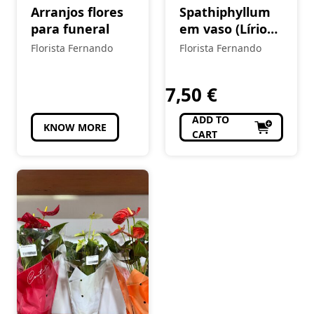
Arranjos flores
Spathiphyllum
para funeral
em vaso (Lírio
da Paz)
Florista Fernando
Florista Fernando
7,50
€
ADD TO
KNOW MORE
CART