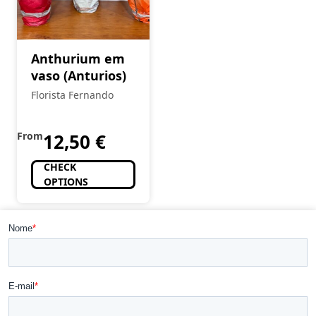
Anthurium em
vaso (Anturios)
Florista Fernando
From
12,50
€
CHECK
OPTIONS