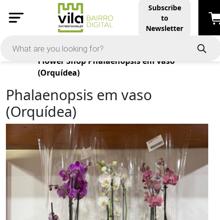
Subscribe
to
Newsletter
Products
Flower Shop
Phalaenopsis em vaso
(Orquídea)
Phalaenopsis em vaso
(Orquídea)