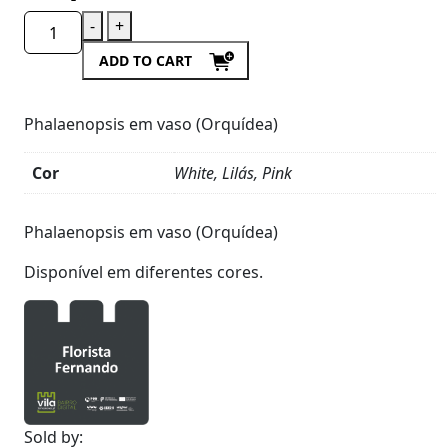
-
+
ADD TO CART
Phalaenopsis em vaso (Orquídea)
Cor
White, Lilás, Pink
Product
Details
Phalaenopsis em vaso (Orquídea)
Disponível em diferentes cores.
Sold by: