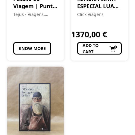
Viagem | Punta
ESPECIAL LUA
Cana – Últimos
DE MEL
Tejus - Viagens,
Click Viagens
Lugares
Eventos e Turismo
1370,00
€
ADD TO
KNOW MORE
CART