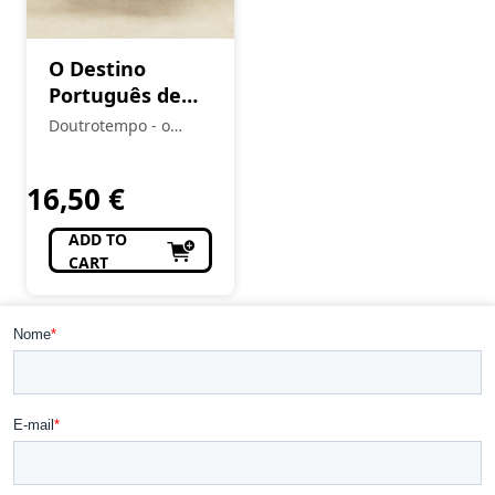
O Destino
Português de
Sam
Doutrotempo - o
alfarrabista do burgo
16,50
€
ADD TO
CART