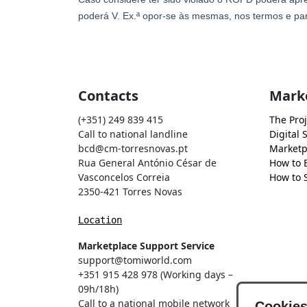
Contacts
Mark
(+351) 249 839 415
The Proj
Call to national landline
Digital 
bcd@cm-torresnovas.pt
Marketp
Rua General António César de
How to 
Vasconcelos Correia
How to S
2350-421 Torres Novas
Location
Marketplace Support Service
support@tomiworld.com
+351 915 428 978 (Working days –
09h/18h)
Call to a national mobile network
Cookie