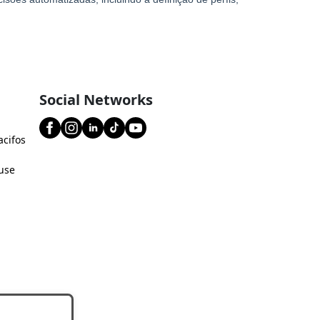
Social Networks
acifos
use