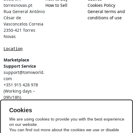
torresnovas.pt
How to Sell
Cookies Policy
Rua General António
General terms and
César de
conditions of use
Vasconcelos Correia
2350-421 Torres
Novas
Location
Marketplace
Support Service
support@tomiworld.
com
+351 915 428 978
(Working days –
09h/18h)
Call to a national
mobile network
Cookies
Social Networks
We are using cookies to provide you with the best experience
on our website.
You can find out more about the cookies we use or disable