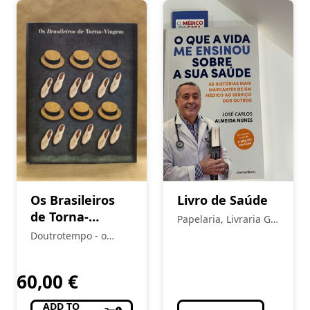
Os Brasileiros
Livro de Saúde
de Torna-
Papelaria, Livraria Gil
Viagem
Pais
Doutrotempo - o
alfarrabista do burgo
60,00
€
ADD TO