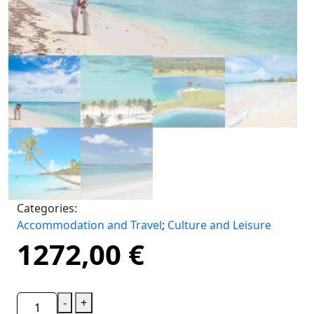
Categories:
Accommodation and Travel
;
Culture and Leisure
1272,00
€
-
+