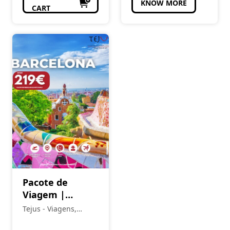
KNOW MORE
CART
Pacote de
Viagem |
Barcelona –
Tejus - Viagens,
Escapadinhas
Eventos e Turismo