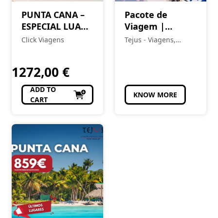
PUNTA CANA –
Pacote de
ESPECIAL LUA
Viagem |
DE MEL
Funchal – Festa
Click Viagens
Tejus - Viagens,
da Flor 2026
Eventos e Turismo
1272,00
€
ADD TO
KNOW MORE
CART