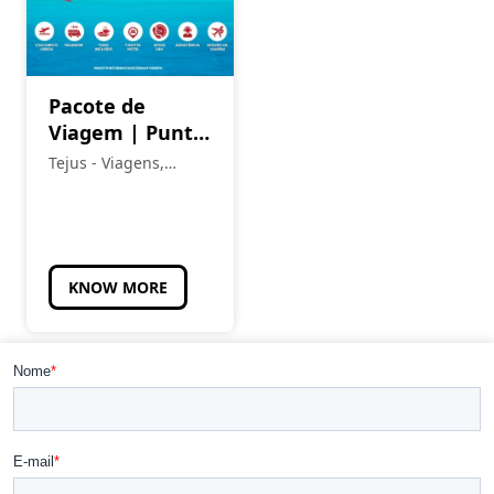
Pacote de
Viagem | Punta
Cana – Últimos
Tejus - Viagens,
Lugares
Eventos e Turismo
KNOW MORE