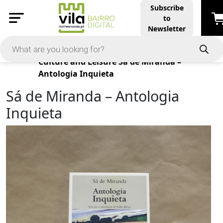
Subscribe
to
Newsletter
Products
Culture and Leisure
Sá de Miranda –
Antologia Inquieta
Sá de Miranda – Antologia
Inquieta