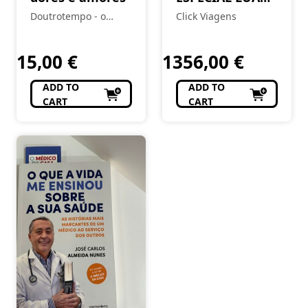
DE MEL
Doutrotempo - o
Click Viagens
alfarrabista do burgo
15,00
€
1356,00
€
ADD TO
ADD TO
CART
CART