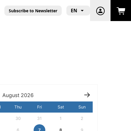
EN
Subscribe to Newsletter
August
2026
d
Thu
Fri
Sat
Sun
30
31
1
2
6
7
8
9