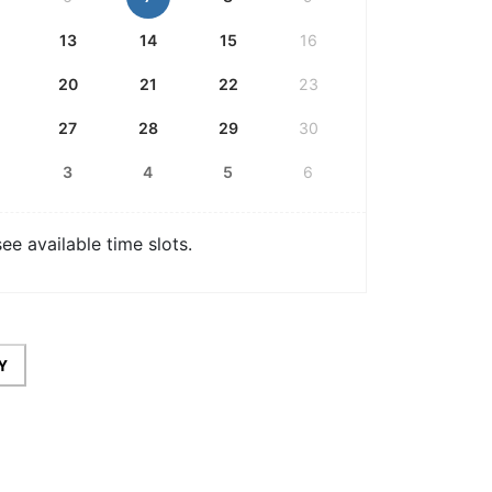
13
14
15
16
20
21
22
23
27
28
29
30
3
4
5
6
e available time slots.
Y