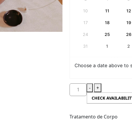
calendário
10
11
12
17
18
19
24
25
26
31
1
2
Choose a date above to se
-
+
CHECK AVAILABILIT
Tratamento de Corpo