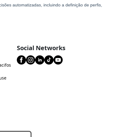
Social Networks
acifos
use