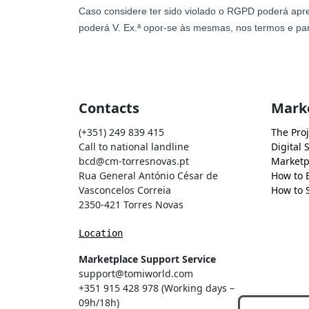
Contacts
Mark
(+351) 249 839 415
The Proj
Call to national landline
Digital 
bcd@cm-torresnovas.pt
Marketp
Rua General António César de
How to 
Vasconcelos Correia
How to S
2350-421 Torres Novas
Location
Marketplace Support Service
support@tomiworld.com
+351 915 428 978 (Working days –
09h/18h)