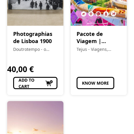
Photographias
Pacote de
de Lisboa 1900
Viagem |
Barcelona –
Doutrotempo - o
Tejus - Viagens,
Escapadinhas
alfarrabista do burgo
Eventos e Turismo
40,00
€
ADD TO
KNOW MORE
CART