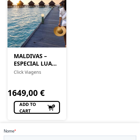
MALDIVAS –
ESPECIAL LUA
DE MEL
Click Viagens
1649,00
€
ADD TO
CART