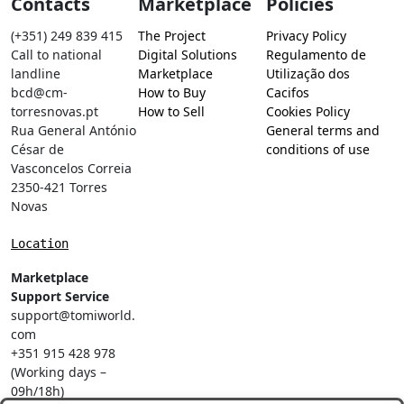
Contacts
Marketplace
Policies
(+351) 249 839 415
The Project
Privacy Policy
Call to national
Digital Solutions
Regulamento de
landline
Marketplace
Utilização dos
bcd@cm-
How to Buy
Cacifos
torresnovas.pt
How to Sell
Cookies Policy
Rua General António
General terms and
César de
conditions of use
Vasconcelos Correia
2350-421 Torres
Novas
Location
Marketplace
Support Service
support@tomiworld.
com
+351 915 428 978
(Working days –
09h/18h)