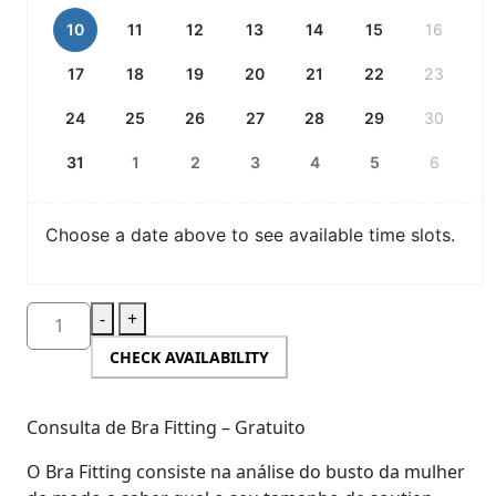
10
11
12
13
14
15
16
17
18
19
20
21
22
23
24
25
26
27
28
29
30
31
1
2
3
4
5
6
Choose a date above to see available time slots.
-
+
CHECK AVAILABILITY
Consulta de Bra Fitting – Gratuito
​O Bra Fitting consiste na análise do busto da mulher