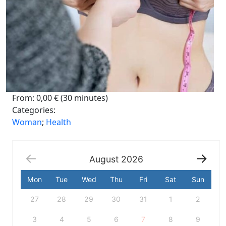
From:
0,00
€
(30 minutes)
Categories:
Woman
;
Health
August
2026
Mon
Tue
Wed
Thu
Fri
Sat
Sun
Escolha
27
28
29
30
31
1
2
uma
data
no
3
4
5
6
7
8
9
calendário