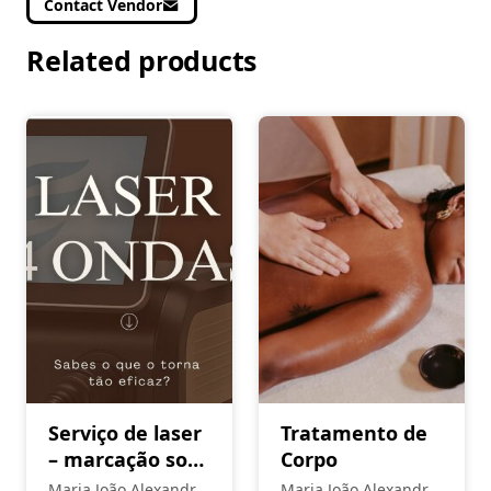
Contact Vendor
Related products
Serviço de laser
Tratamento de
– marcação sob
Corpo
consulta
Maria João Alexandre
Maria João Alexandre