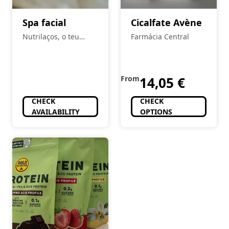
Spa facial
Cicalfate Avène
Nutrilaços, o teu
Farmácia Central
espaço
From
14,05
€
CHECK
CHECK
AVAILABILITY
OPTIONS