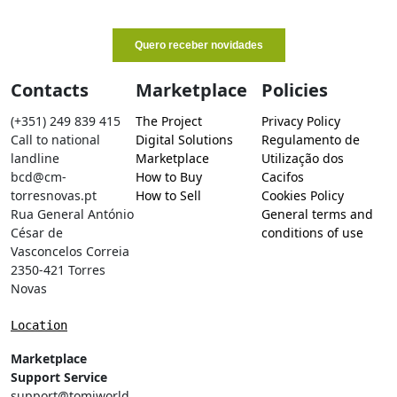
Contacts
Marketplace
Policies
(+351) 249 839 415
The Project
Privacy Policy
Call to national
Digital Solutions
Regulamento de
landline
Marketplace
Utilização dos
bcd@cm-
How to Buy
Cacifos
torresnovas.pt
How to Sell
Cookies Policy
Rua General António
General terms and
César de
conditions of use
Vasconcelos Correia
2350-421 Torres
Novas
Location
Marketplace
Support Service
support@tomiworld.