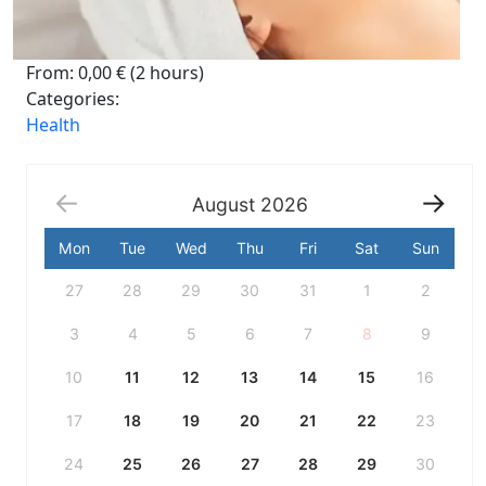
From:
0,00
€
(2 hours)
Categories:
Health
August
2026
Mon
Tue
Wed
Thu
Fri
Sat
Sun
Escolha
27
28
29
30
31
1
2
uma
data
no
3
4
5
6
7
8
9
calendário
10
11
12
13
14
15
16
17
18
19
20
21
22
23
24
25
26
27
28
29
30