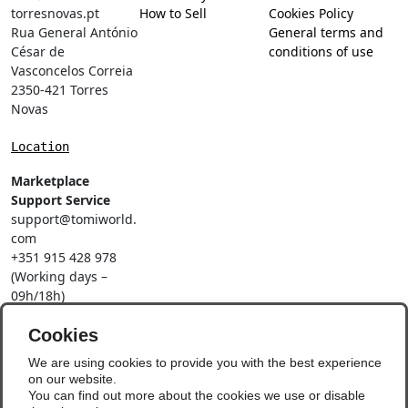
torresnovas.pt
How to Sell
Cookies Policy
Rua General António
General terms and
César de
conditions of use
Vasconcelos Correia
2350-421 Torres
Novas
Location
Marketplace
Support Service
support@tomiworld.
com
+351 915 428 978
(Working days –
09h/18h)
Call to a national
Cookies
mobile network
Social Networks
We are using cookies to provide you with the best experience
on our website.
You can find out more about the cookies we use or disable