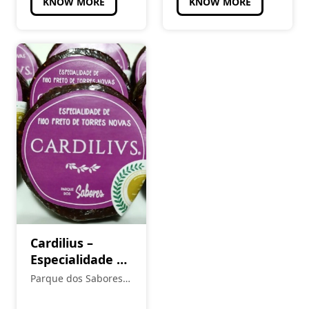
KNOW MORE
KNOW MORE
Cardilius –
Especialidade de
Figo de Torres
Parque dos Sabores -
Novas
Produtos Locais e
Regionais