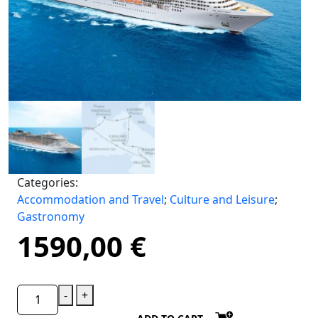
Categories:
Accommodation and Travel
;
Culture and Leisure
;
Gastronomy
1590,00
€
-
+