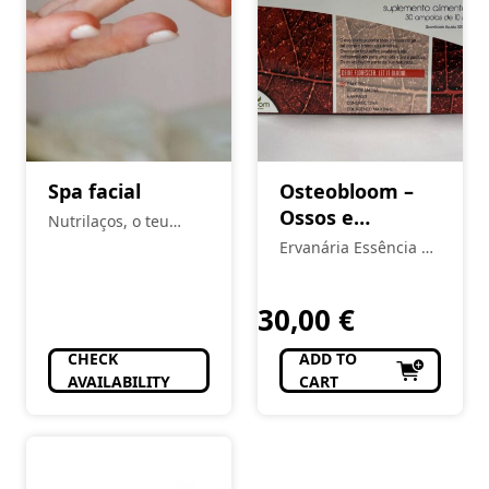
Spa facial
Osteobloom –
Ossos e
Nutrilaços, o teu
articulações
espaço
Ervanária Essência da
Vida
30,00
€
CHECK
ADD TO
AVAILABILITY
CART