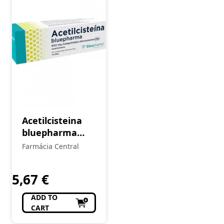
Acetilcisteina
bluepharma
600mg
Farmácia Central
5,67
€
ADD TO
CART