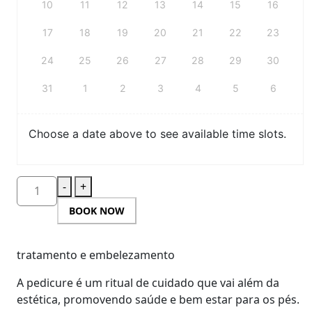
10
11
12
13
14
15
16
17
18
19
20
21
22
23
24
25
26
27
28
29
30
31
1
2
3
4
5
6
Choose a date above to see available time slots.
-
+
BOOK NOW
tratamento e embelezamento
A pedicure é um ritual de cuidado que vai além da
estética, promovendo saúde e bem estar para os pés.