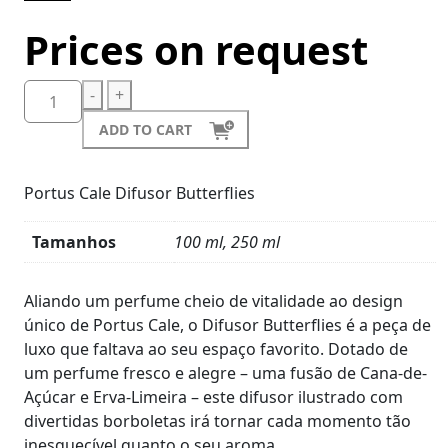
Prices on request
-
+
ADD TO CART
Portus Cale Difusor Butterflies
Tamanhos
100 ml, 250 ml
Product
Details
Aliando um perfume cheio de vitalidade ao design
único de Portus Cale, o Difusor Butterflies é a peça de
luxo que faltava ao seu espaço favorito. Dotado de
um perfume fresco e alegre – uma fusão de Cana-de-
Açúcar e Erva-Limeira – este difusor ilustrado com
divertidas borboletas irá tornar cada momento tão
inesquecível quanto o seu aroma.