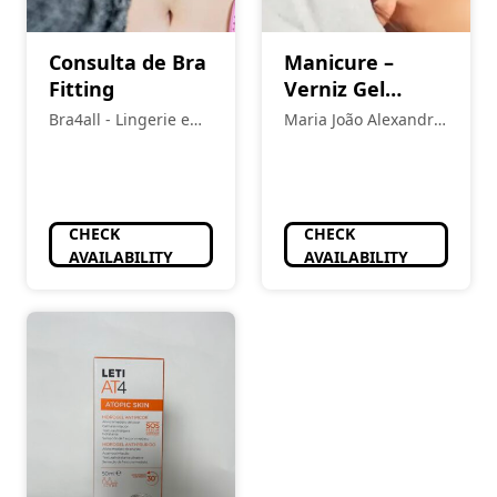
Consulta de Bra
Manicure –
Fitting
Verniz Gel
(Cópia)
Bra4all - Lingerie e
Maria João Alexandre
Bra Fitting
- Estética
CHECK
CHECK
AVAILABILITY
AVAILABILITY