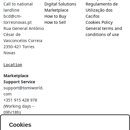
Call to national
Digital Solutions
Regulamento de
landline
Marketplace
Utilização dos
bcd@cm-
How to Buy
Cacifos
torresnovas.pt
How to Sell
Cookies Policy
Rua General António
General terms and
César de
conditions of use
Vasconcelos Correia
2350-421 Torres
Novas
Location
Marketplace
Support Service
support@tomiworld.
com
+351 915 428 978
(Working days –
09h/18h)
Call to a national
mobile network
Cookies