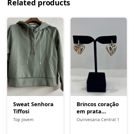
Related products
Sweat Senhora
Brincos coração
Tiffosi
em prata
Eugénio Campos
Top Jovem
Ourivesaria Central 1