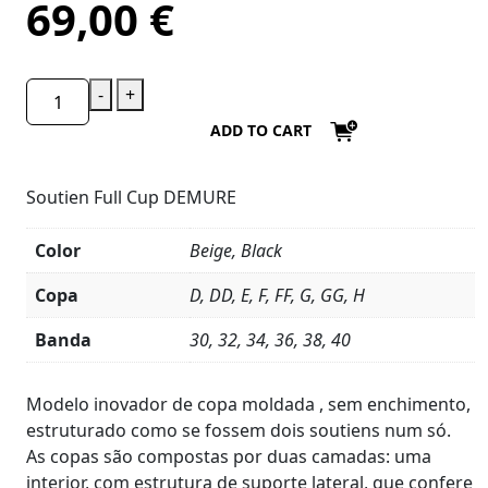
69,00
€
-
+
ADD TO CART
Soutien Full Cup DEMURE
Color
Beige, Black
Copa
D, DD, E, F, FF, G, GG, H
Banda
30, 32, 34, 36, 38, 40
Product
Details
Modelo inovador de copa moldada , sem enchimento,
estruturado como se fossem dois soutiens num só.
As copas são compostas por duas camadas: uma
interior, com estrutura de suporte lateral, que confere