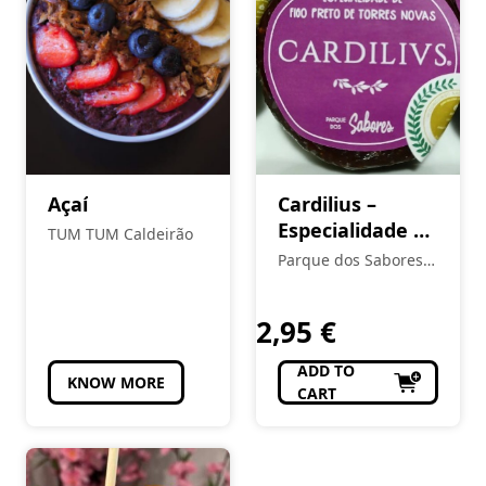
Açaí
Cardilius –
Especialidade de
TUM TUM Caldeirão
Figo de Torres
Parque dos Sabores -
Novas
Produtos Locais e
Regionais
2,95
€
ADD TO
KNOW MORE
CART